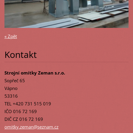
« Zpět
Kontakt
Strojní omítky Zeman s.r.o.
Sopřeč 65
Vápno
53316
TEL +420 731 515 019
IČO 016 72 169
DIČ CZ 016 72 169
omitky.z
eman@sez
nam.cz