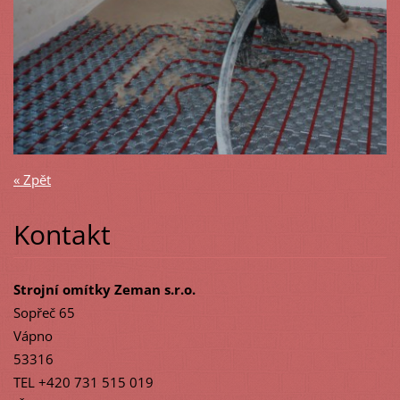
« Zpět
Kontakt
Strojní omítky Zeman s.r.o.
Sopřeč 65
Vápno
53316
TEL +420 731 515 019